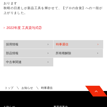
おります
秋晴の日差しが新品工具を輝かせて、【プロの自覚】への一段が
上がりました。
2022年度 工具貸与式②
採用情報
時事通信
部品情報
所有権解除
中古車関連
トップ
お知らせ
時事通信
お知らせ
事業所案内