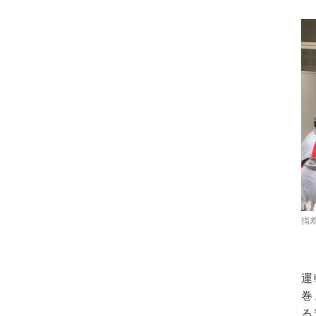
指
運
巻
る