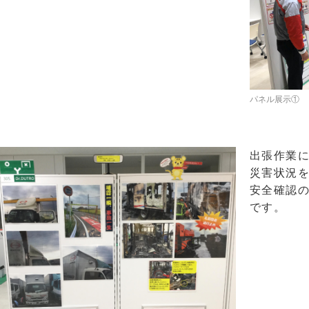
パネル展示①
出張作業
災害状況
安全確認
です。