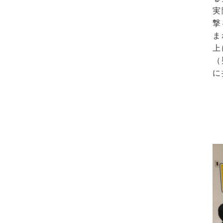
実
撃
ま
上
（
に