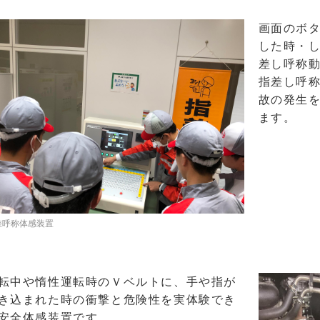
画面のボ
した時・
差し呼称
指差し呼
故の発生
ます。
差呼称体感装置
転中や惰性運転時のＶベルトに、手や指が
き込まれた時の衝撃と危険性を実体験でき
安全体感装置です。