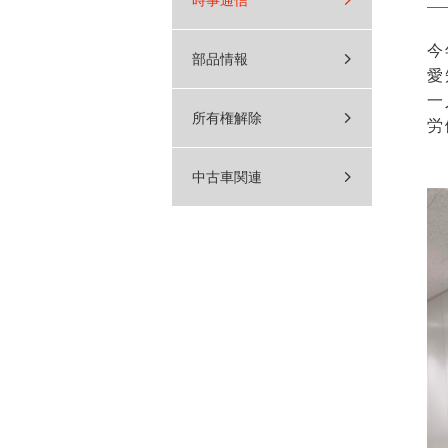
時事通信
今
部品情報
愛
一
所有権解除
労
中古車関連