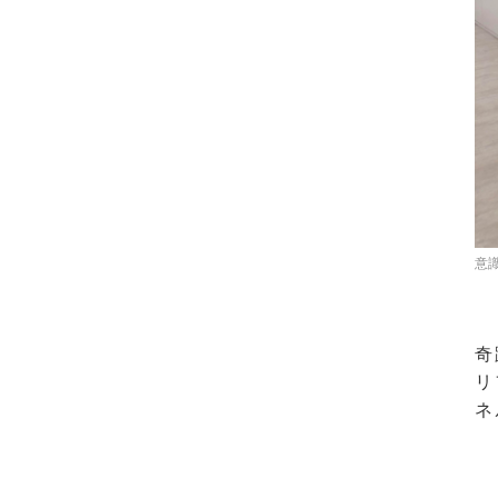
意
奇
リ
ネ